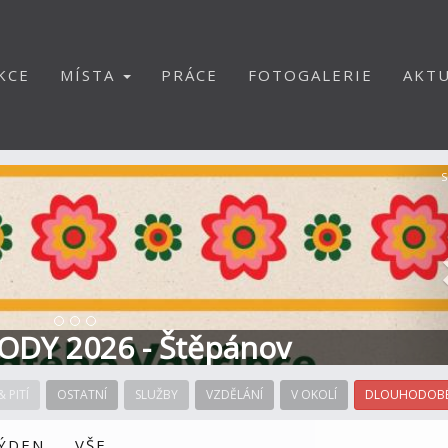
KCE
MÍSTA
PRÁCE
FOTOGALERIE
AKTU
S
ODY 2026 - Štěpánov
& PITÍ
OSTATNÍ
SLUŽBY
VZDĚLÁNÍ
V OKOLÍ
DLOUHODOBÉ
TÝDEN
VŠE