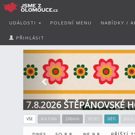
UDÁLOSTI
POLEDNÍ MENU
NABÍDKY / A
PŘIHLÁSIT
Předchozí
7.8.2026 ŠTĚPÁNOVSKÉ H
VŠE
KULTURA
ZÁBAVA
SPORT
DĚTI
JÍDLO 
DNES
SO 8.8.
NE 9.8.
PŘÍŠTÍ 