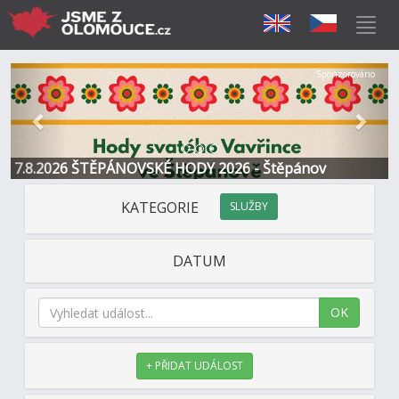
Předchozí
Další
Sponzorováno
7.8.2026 ŠTĚPÁNOVSKÉ HODY 2026 - Štěpánov
KATEGORIE
SLUŽBY
DATUM
OK
+ PŘIDAT UDÁLOST