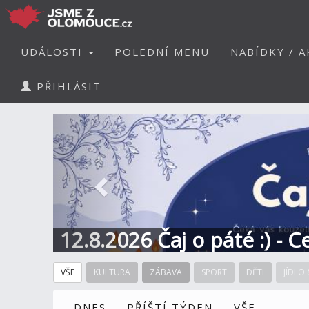
UDÁLOSTI
POLEDNÍ MENU
NABÍDKY / A
PŘIHLÁSIT
Předchozí
12.8.2026 Čaj o páté :) - 
VŠE
KULTURA
ZÁBAVA
SPORT
DĚTI
JÍDLO 
DNES
PŘÍŠTÍ TÝDEN
VŠE