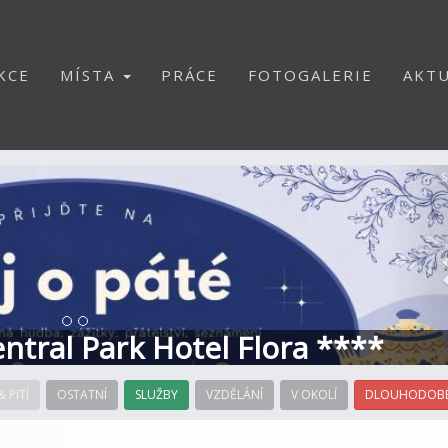
KCE
MÍSTA
PRÁCE
FOTOGALERIE
AKTU
S
Central Park Hotel Flora ****
& PITÍ
OSTATNÍ
SLUŽBY
VZDĚLÁNÍ
V OKOLÍ
DLOUHODOBÉ