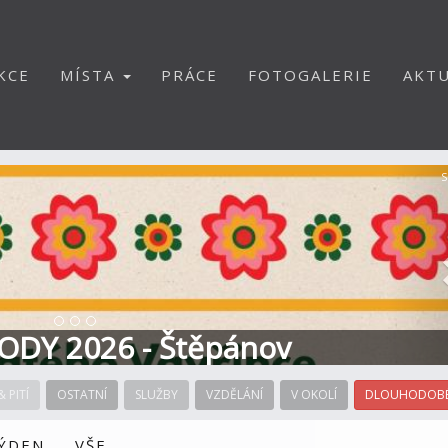
KCE
MÍSTA
PRÁCE
FOTOGALERIE
AKTU
S
ODY 2026 - Štěpánov
& PITÍ
OSTATNÍ
SLUŽBY
VZDĚLÁNÍ
V OKOLÍ
DLOUHODOBÉ
TÝDEN
VŠE