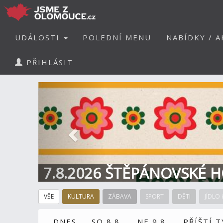
UDÁLOSTI
POLEDNÍ MENU
NABÍDKY / A
PŘIHLÁSIT
Předchozí
7.8.2026 ŠTĚPÁNOVSKÉ H
VŠE
KULTURA
ZÁBAVA
SPORT
DĚTI
JÍDLO 
DNES
SO 8.8.
NE 9.8.
PŘÍŠTÍ 