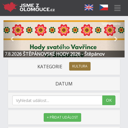
Předchozí
Další
Sponzorováno
7.8.2026 ŠTĚPÁNOVSKÉ HODY 2026 - Štěpánov
KATEGORIE
KULTURA
DATUM
OK
+ PŘIDAT UDÁLOST