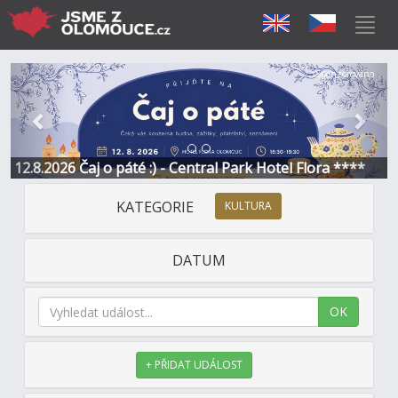
Předchozí
Další
Sponzorováno
12.8.2026 Čaj o páté :) - Central Park Hotel Flora ****
KATEGORIE
KULTURA
DATUM
OK
+ PŘIDAT UDÁLOST