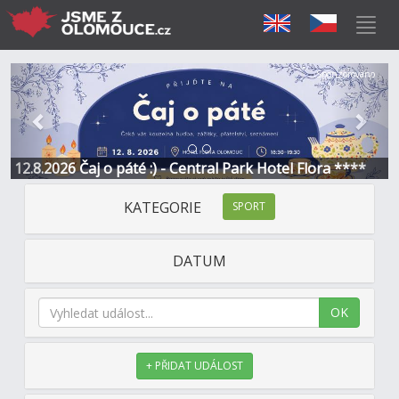
Předchozí
Další
Sponzorováno
12.8.2026 Čaj o páté :) - Central Park Hotel Flora ****
KATEGORIE
SPORT
DATUM
OK
+ PŘIDAT UDÁLOST