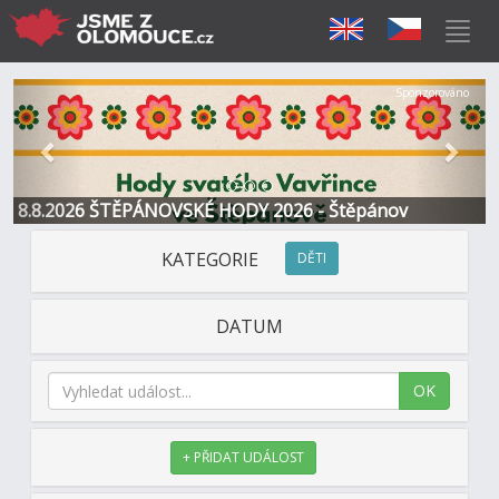
Předchozí
Další
Sponzorováno
8.8.2026 ŠTĚPÁNOVSKÉ HODY 2026 - Štěpánov
KATEGORIE
DĚTI
DATUM
OK
+ PŘIDAT UDÁLOST