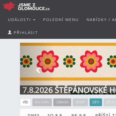
UDÁLOSTI
POLEDNÍ MENU
NABÍDKY / A
PŘIHLÁSIT
Předchozí
7.8.2026 ŠTĚPÁNOVSKÉ H
VŠE
KULTURA
ZÁBAVA
SPORT
DĚTI
JÍDLO 
DNES
SO 8.8.
NE 9.8.
PŘÍŠTÍ 