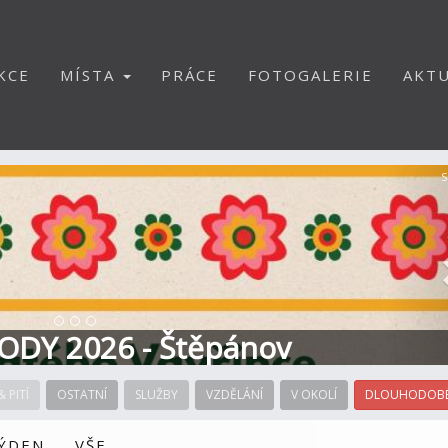
KCE
MÍSTA
PRÁCE
FOTOGALERIE
AKTU
S
ODY 2026 - Štěpánov
& PITÍ
OSTATNÍ
SLUŽBY
VZDĚLÁNÍ
V OKOLÍ
DLOUHODOBÉ
TÝDEN
VŠE