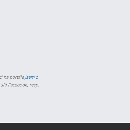
cí na portále
Jsem z
 síti Facebook, resp.