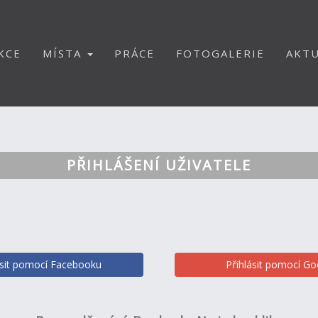
KCE
MÍSTA
PRÁCE
FOTOGALERIE
AKTU
PŘIHLÁŠENÍ UŽIVATELE
ásit pomocí Facebooku
Přihlásit pomocí Go