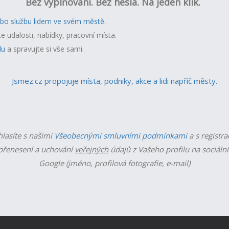
Bez vyplňování. Bez hesla. Na jeden klik.
ebo službu lidem ve svém městě.
te udalosti, nabídky, pracovní místa.
lu
a spravujte si vše sami.
Jsmez.cz propojuje místa, podniky, akce a lidi napříč městy.
hlasíte s našimi
Všeobecnými smluvními podmínkami
a s registra
řenesení a uchování
veřejných
údajů z Vašeho profilu na sociální
Google (jméno, profilová fotografie, e-mail)