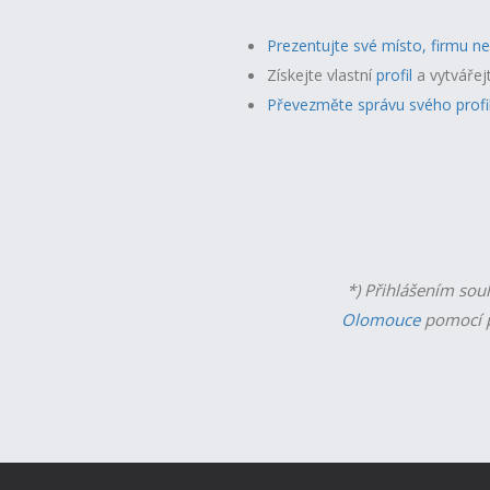
Prezentujte své místo, firmu n
Získejte vlastní
profil
a v
ytvářej
Převezměte správu svého profi
*) Přihlášením sou
Olomouce
pomocí p