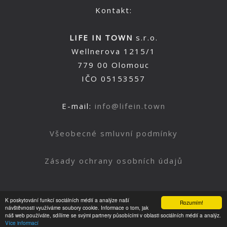
Kontakt:
LIFE IN TOWN
s.r.o.
Wellnerova 1215/1
779 00 Olomouc
IČO 05153557
E-mail:
info@lifein.town
Všeobecné smluvní podmínky
Zásady ochrany osobních údajů
K poskytování funkcí sociálních médií a analýze naší
Rozumím!
Nahoru
návštěvnosti využíváme soubory cookie. Informace o tom, jak
náš web používáte, sdílíme se svými partnery působícími v oblasti sociálních médií a analýz.
Více informací