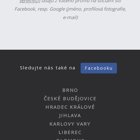
veřejných
údajů z Vašeho profilu na sociální síti
Facebook, resp. Google (jméno, profilová fotografie,
e-mail)
Sledujte nás také na
Facebooku
BRNO
ČESKÉ BUDĚJOVICE
HRADEC KRÁLOVÉ
JIHLAVA
KARLOVY VARY
LIBEREC