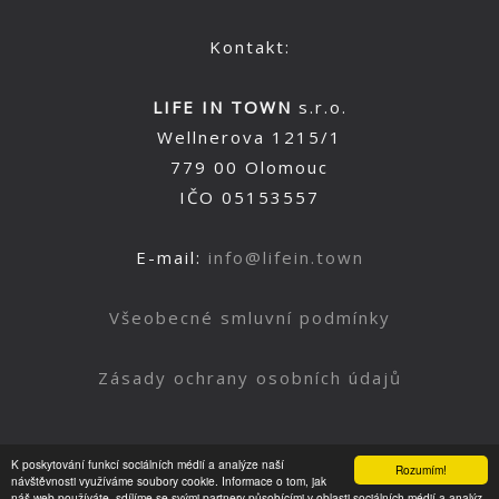
Kontakt:
LIFE IN TOWN
s.r.o.
Wellnerova 1215/1
779 00 Olomouc
IČO 05153557
E-mail:
info@lifein.town
Všeobecné smluvní podmínky
Zásady ochrany osobních údajů
K poskytování funkcí sociálních médií a analýze naší
Rozumím!
Nahoru
návštěvnosti využíváme soubory cookie. Informace o tom, jak
náš web používáte, sdílíme se svými partnery působícími v oblasti sociálních médií a analýz.