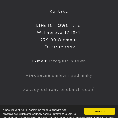
Kontakt:
LIFE IN TOWN
s.r.o.
Wellnerova 1215/1
779 00 Olomouc
IČO 05153557
E-mail:
info@lifein.town
Všeobecné smluvní podmínky
Zásady ochrany osobních údajů
K poskytování funkcí sociálních médií a analýze naší
Rozumím!
Nahoru
návštěvnosti využíváme soubory cookie. Informace o tom, jak
náš web používáte, sdílíme se svými partnery působícími v oblasti sociálních médií a analýz.