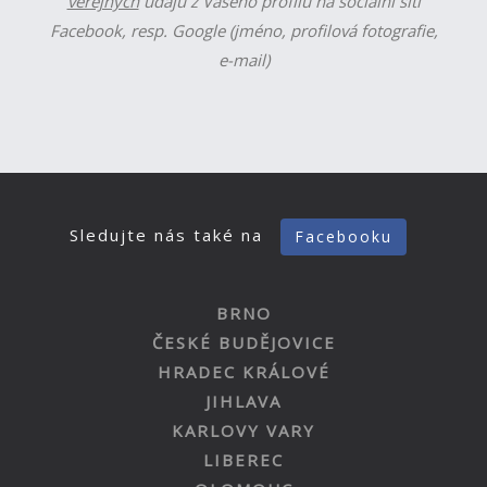
veřejných
údajů z Vašeho profilu na sociální síti
Facebook, resp. Google (jméno, profilová fotografie,
e-mail)
Sledujte nás také na
Facebooku
BRNO
ČESKÉ BUDĚJOVICE
HRADEC KRÁLOVÉ
JIHLAVA
KARLOVY VARY
LIBEREC