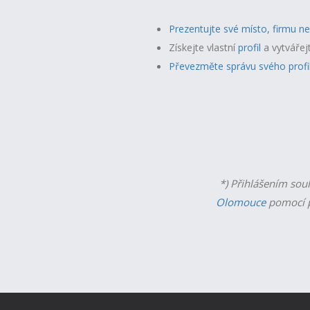
Prezentujte své místo, firmu n
Získejte vlastní
profil
a v
ytvářej
Převezměte správu svého profi
*) Přihlášením sou
Olomouce
pomocí p