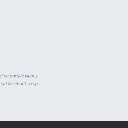
cí na portále
Jsem z
 síti Facebook, resp.