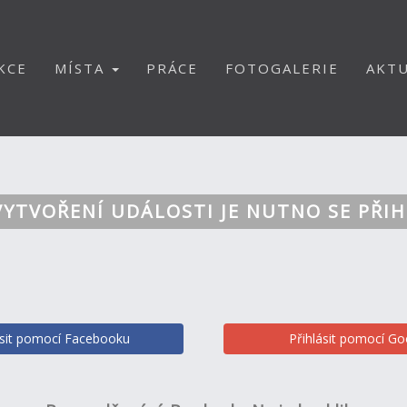
KCE
MÍSTA
PRÁCE
FOTOGALERIE
AKTU
VYTVOŘENÍ UDÁLOSTI JE NUTNO SE PŘIH
ásit pomocí Facebooku
Přihlásit pomocí Go