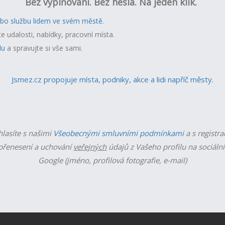
Bez vyplňování. Bez hesla. Na jeden klik.
ebo službu lidem ve svém městě.
te udalosti, nabídky, pracovní místa.
lu
a spravujte si vše sami.
Jsmez.cz propojuje místa, podniky, akce a lidi napříč městy.
hlasíte s našimi
Všeobecnými smluvními podmínkami
a s registra
řenesení a uchování
veřejných
údajů z Vašeho profilu na sociální
Google (jméno, profilová fotografie, e-mail)