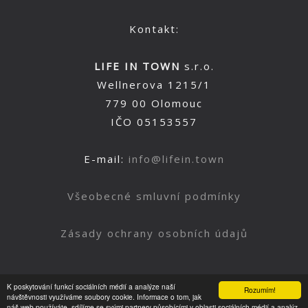
Kontakt:
LIFE IN TOWN
s.r.o.
Wellnerova 1215/1
779 00 Olomouc
IČO 05153557
E-mail:
info@lifein.town
Všeobecné smluvní podmínky
Zásady ochrany osobních údajů
K poskytování funkcí sociálních médií a analýze naší
Rozumím!
Nahoru
návštěvnosti využíváme soubory cookie. Informace o tom, jak
náš web používáte, sdílíme se svými partnery působícími v oblasti sociálních médií a analýz.