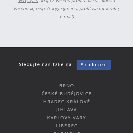
veřejných
údajů z Vašeho profilu na sociální síti
Facebook, resp. Google (jméno, profilová fotografie,
e-mail)
Sledujte nás také na
Facebooku
BRNO
ČESKÉ BUDĚJOVICE
HRADEC KRÁLOVÉ
JIHLAVA
KARLOVY VARY
LIBEREC