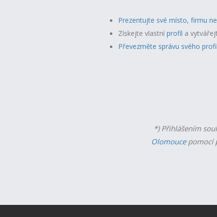
Prezentujte své místo, firmu n
Získejte vlastní
profil
a v
ytvářej
Převezměte správu svého profi
*) Přihlášením sou
Olomouce
pomocí p