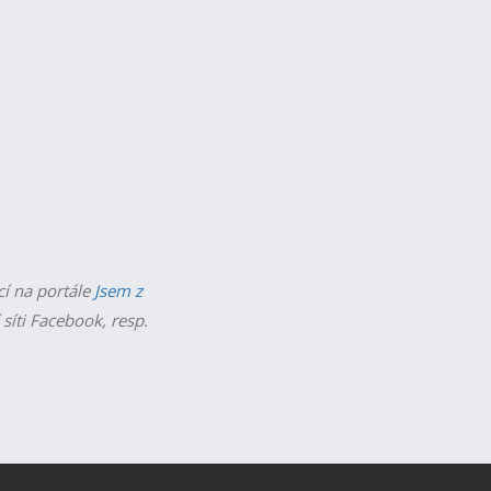
cí na portále
Jsem z
 síti Facebook, resp.