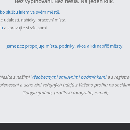
Bez vyplňování. Bez hesla. Na jeden klik.
ebo službu lidem ve svém městě.
te udalosti, nabídky, pracovní místa.
lu
a spravujte si vše sami.
Jsmez.cz propojuje místa, podniky, akce a lidi napříč městy.
hlasíte s našimi
Všeobecnými smluvními podmínkami
a s registra
řenesení a uchování
veřejných
údajů z Vašeho profilu na sociální
Google (jméno, profilová fotografie, e-mail)