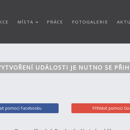
KCE
MÍSTA
PRÁCE
FOTOGALERIE
AKTU
VYTVOŘENÍ UDÁLOSTI JE NUTNO SE PŘIH
ásit pomocí Facebooku
Přihlásit pomocí Go