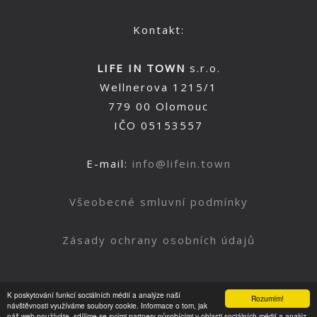
Kontakt:
LIFE IN TOWN
s.r.o.
Wellnerova 1215/1
779 00 Olomouc
IČO 05153557
E-mail:
info@lifein.town
Všeobecné smluvní podmínky
Zásady ochrany osobních údajů
K poskytování funkcí sociálních médií a analýze naší
Rozumím!
Nahoru
návštěvnosti využíváme soubory cookie. Informace o tom, jak
náš web používáte, sdílíme se svými partnery působícími v oblasti sociálních médií a analýz.