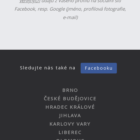
veřejných
údajů z Vašeho profilu na sociální síti
Facebook, resp. Google (jméno, profilová fotografie,
e-mail)
Sledujte nás také na
Facebooku
BRNO
ČESKÉ BUDĚJOVICE
HRADEC KRÁLOVÉ
JIHLAVA
KARLOVY VARY
LIBEREC