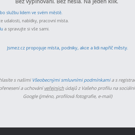
Bez vyplňování. Bez hesla. Na jeden klik.
ebo službu lidem ve svém městě.
te udalosti, nabídky, pracovní místa.
lu
a spravujte si vše sami.
Jsmez.cz propojuje místa, podniky, akce a lidi napříč městy.
hlasíte s našimi
Všeobecnými smluvními podmínkami
a s registra
řenesení a uchování
veřejných
údajů z Vašeho profilu na sociální
Google (jméno, profilová fotografie, e-mail)