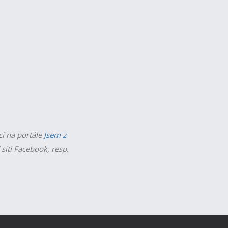
cí na portále
Jsem z
 síti Facebook, resp.