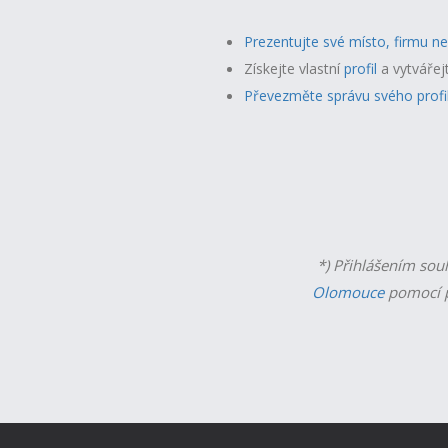
Prezentujte své místo, firmu n
Získejte vlastní
profil
a v
ytvářej
Převezměte správu svého profi
*) Přihlášením sou
Olomouce
pomocí p