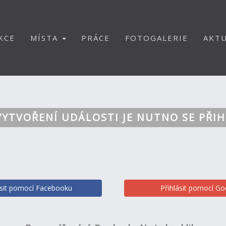
KCE
MÍSTA
PRÁCE
FOTOGALERIE
AKTU
VYTVOŘENÍ UDÁLOSTI JE NUTNO SE PŘIH
ásit pomocí Facebooku
Přihlásit pomocí Go