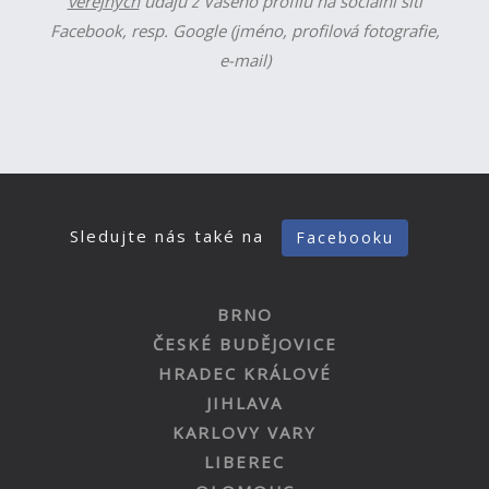
veřejných
údajů z Vašeho profilu na sociální síti
Facebook, resp. Google (jméno, profilová fotografie,
e-mail)
Sledujte nás také na
Facebooku
BRNO
ČESKÉ BUDĚJOVICE
HRADEC KRÁLOVÉ
JIHLAVA
KARLOVY VARY
LIBEREC