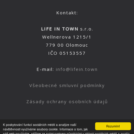
Kontakt:
LIFE IN TOWN
s.r.o.
Wellnerova 1215/1
779 00 Olomouc
IČO 05153557
E-mail:
info@lifein.town
Všeobecné smluvní podmínky
Zásady ochrany osobních údajů
K poskytování funkcí sociálních médií a analýze naší
Rozumím!
Nahoru
návštěvnosti využíváme soubory cookie. Informace o tom, jak
náš web používáte, sdílíme se svými partnery působícími v oblasti sociálních médií a analýz.