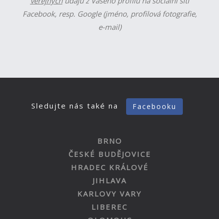
veřejných
údajů z Vašeho profilu na sociální síti
Facebook, resp. Google (jméno, profilová fotografie,
e-mail)
Sledujte nás také na
Facebooku
BRNO
ČESKÉ BUDĚJOVICE
HRADEC KRÁLOVÉ
JIHLAVA
KARLOVY VARY
LIBEREC