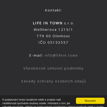
Kontakt:
LIFE IN TOWN
s.r.o.
Wellnerova 1215/1
779 00 Olomouc
IČO 05153557
E-mail:
info@lifein.town
Všeobecné smluvní podmínky
Zásady ochrany osobních údajů
K poskytování funkcí sociálních médií a analýze naší
Rozumím!
Nahoru
návštěvnosti využíváme soubory cookie. Informace o tom, jak
náš web používáte, sdílíme se svými partnery působícími v oblasti sociálních médií a analýz.