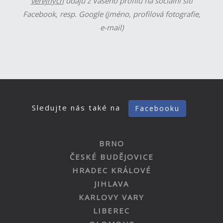
veřejných
údajů z Vašeho profilu na sociální síti
Facebook, resp. Google (jméno, profilová fotografie,
e-mail)
Sledujte nás také na
Facebooku
BRNO
ČESKÉ BUDĚJOVICE
HRADEC KRÁLOVÉ
JIHLAVA
KARLOVY VARY
LIBEREC