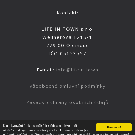
Kontakt:
LIFE IN TOWN
s.r.o.
Wellnerova 1215/1
779 00 Olomouc
IČO 05153557
E-mail:
info@lifein.town
Všeobecné smluvní podmínky
Zásady ochrany osobních údajů
K poskytování funkcí sociálních médií a analýze naší
Rozumím!
Nahoru
návštěvnosti využíváme soubory cookie. Informace o tom, jak
náš web používáte, sdílíme se svými partnery působícími v oblasti sociálních médií a analýz.