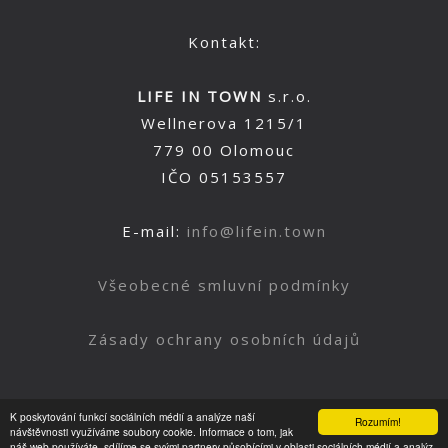
Kontakt:
LIFE IN TOWN
s.r.o.
Wellnerova 1215/1
779 00 Olomouc
IČO 05153557
E-mail:
info@lifein.town
Všeobecné smluvní podmínky
Zásady ochrany osobních údajů
K poskytování funkcí sociálních médií a analýze naší
Rozumím!
Nahoru
návštěvnosti využíváme soubory cookie. Informace o tom, jak
náš web používáte, sdílíme se svými partnery působícími v oblasti sociálních médií a analýz.