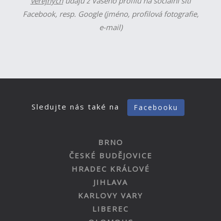
veřejných
údajů z Vašeho profilu na sociální síti
Facebook, resp. Google (jméno, profilová fotografie,
e-mail)
Sledujte nás také na
Facebooku
BRNO
ČESKÉ BUDĚJOVICE
HRADEC KRÁLOVÉ
JIHLAVA
KARLOVY VARY
LIBEREC