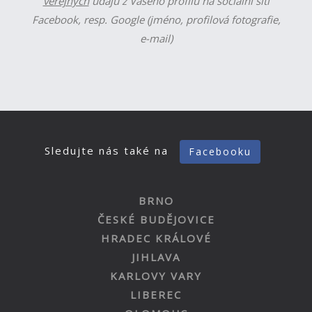
veřejných
údajů z Vašeho profilu na sociální síti
Facebook, resp. Google (jméno, profilová fotografie,
e-mail)
Sledujte nás také na
Facebooku
BRNO
ČESKÉ BUDĚJOVICE
HRADEC KRÁLOVÉ
JIHLAVA
KARLOVY VARY
LIBEREC