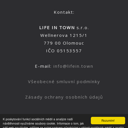
Kontakt:
LIFE IN TOWN
s.r.o.
Wellnerova 1215/1
779 00 Olomouc
IČO 05153557
E-mail:
info@lifein.town
Všeobecné smluvní podmínky
Zásady ochrany osobních údajů
K poskytování funkcí sociálních médií a analýze naší
Rozumím!
Nahoru
návštěvnosti využíváme soubory cookie. Informace o tom, jak
náš web používáte, sdílíme se svými partnery působícími v oblasti sociálních médií a analýz.