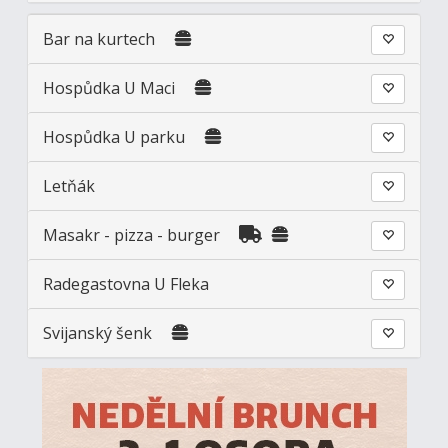
Bar na kurtech
Hospůdka U Maci
Hospůdka U parku
Letňák
Masakr - pizza - burger
Radegastovna U Fleka
Svijanský šenk