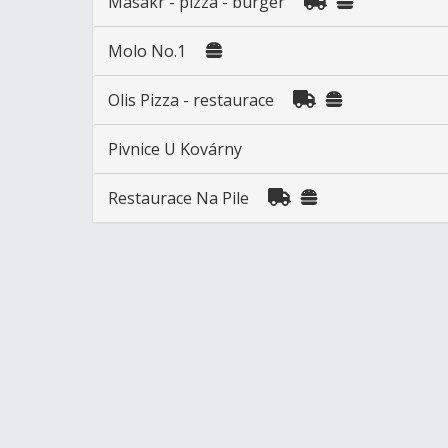
Masakr - pizza - burger
Molo No.1
Olis Pizza - restaurace
Pivnice U Kovárny
Restaurace Na Pile