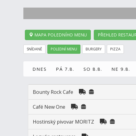
MAPA POLEDNÍHO MENU
PŘEHLED RESTAUR
SNÍDANĚ
POLEDNÍ MENU
BURGERY
PIZZA
DNES
PÁ 7.8.
SO 8.8.
NE 9.8.
Bounty Rock Cafe
Café New One
Hostinský pivovar MORITZ