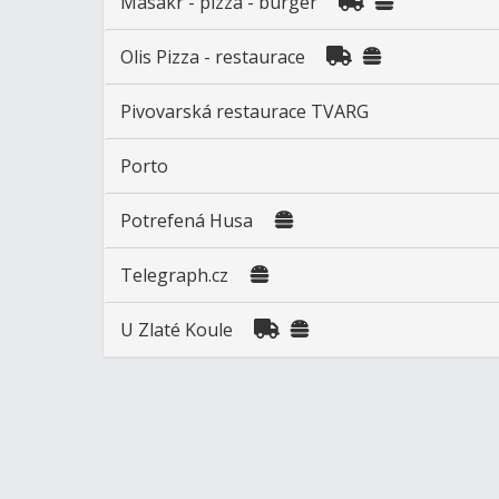
Masakr - pizza - burger
Olis Pizza - restaurace
Pivovarská restaurace TVARG
Porto
Potrefená Husa
Telegraph.cz
U Zlaté Koule