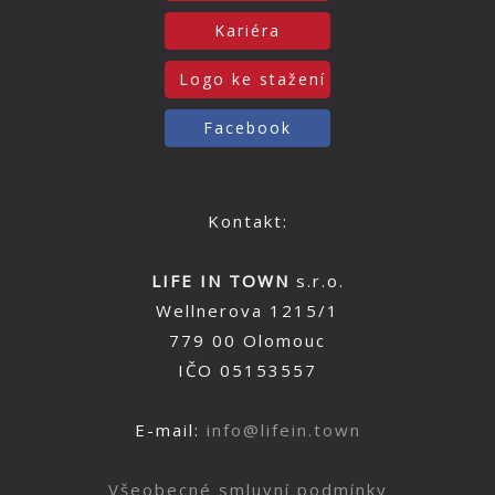
Kariéra
Logo ke stažení
Facebook
Kontakt:
LIFE IN TOWN
s.r.o.
Wellnerova 1215/1
779 00 Olomouc
IČO 05153557
E-mail:
info@lifein.town
Všeobecné smluvní podmínky