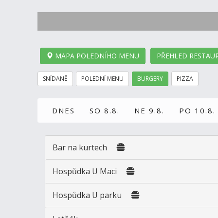
MAPA POLEDNÍHO MENU
PŘEHLED RESTAUR
SNÍDANĚ
POLEDNÍ MENU
BURGERY
PIZZA
DNES
SO 8.8.
NE 9.8.
PO 10.8.
Bar na kurtech
Hospůdka U Maci
Hospůdka U parku