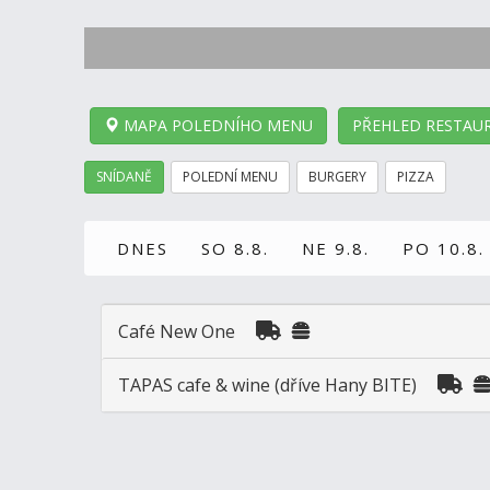
MAPA POLEDNÍHO MENU
PŘEHLED RESTAUR
SNÍDANĚ
POLEDNÍ MENU
BURGERY
PIZZA
DNES
SO 8.8.
NE 9.8.
PO 10.8.
Café New One
TAPAS cafe & wine (dříve Hany BITE)