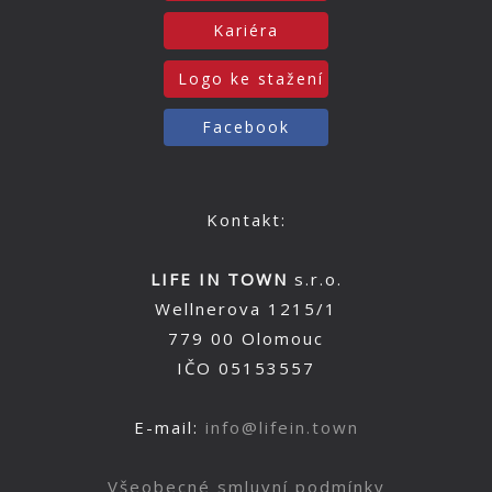
Kariéra
Logo ke stažení
Facebook
Kontakt:
LIFE IN TOWN
s.r.o.
Wellnerova 1215/1
779 00 Olomouc
IČO 05153557
E-mail:
info@lifein.town
Všeobecné smluvní podmínky