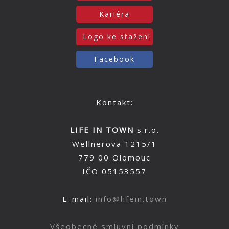
Kariéra
Logo ke stažení
Facebook
Kontakt:
LIFE IN TOWN
s.r.o.
Wellnerova 1215/1
779 00 Olomouc
IČO 05153557
E-mail:
info@lifein.town
Všeobecné smluvní podmínky