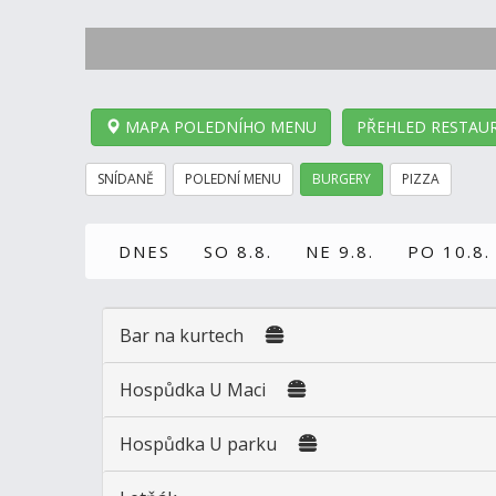
MAPA POLEDNÍHO MENU
PŘEHLED RESTAUR
SNÍDANĚ
POLEDNÍ MENU
BURGERY
PIZZA
DNES
SO 8.8.
NE 9.8.
PO 10.8.
Bar na kurtech
Hospůdka U Maci
Hospůdka U parku