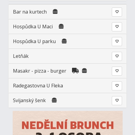
Bar na kurtech
Hospůdka U Maci
Hospůdka U parku
Letňák
Masakr - pizza - burger
Radegastovna U Fleka
Svijanský šenk