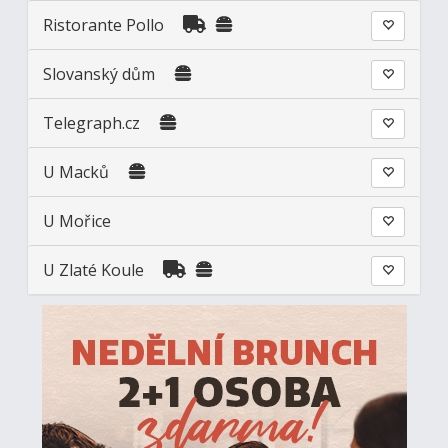
Ristorante Pollo
Slovanský dům
Telegraph.cz
U Macků
U Mořice
U Zlaté Koule