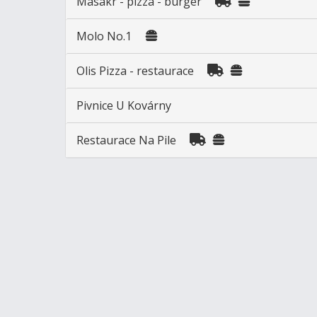
Masakr - pizza - burger
Molo No.1
Olis Pizza - restaurace
Pivnice U Kovárny
Restaurace Na Pile