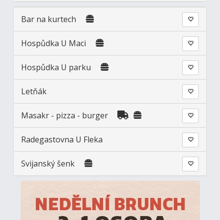
Bar na kurtech
Hospůdka U Maci
Hospůdka U parku
Letňák
Masakr - pizza - burger
Radegastovna U Fleka
Svijanský šenk