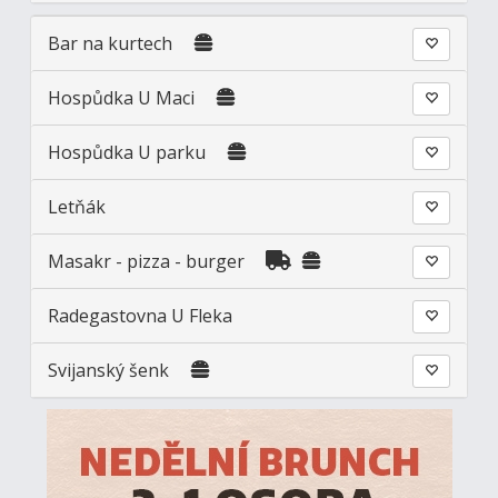
Bar na kurtech
Hospůdka U Maci
Hospůdka U parku
Letňák
Masakr - pizza - burger
Radegastovna U Fleka
Svijanský šenk