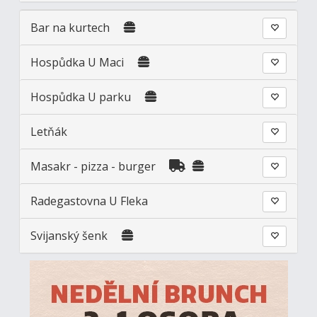
Bar na kurtech
Hospůdka U Maci
Hospůdka U parku
Letňák
Masakr - pizza - burger
Radegastovna U Fleka
Svijanský šenk