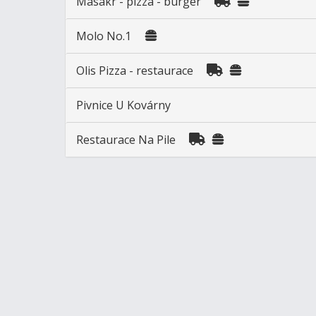
Masakr - pizza - burger
Molo No.1
Olis Pizza - restaurace
Pivnice U Kovárny
Restaurace Na Pile