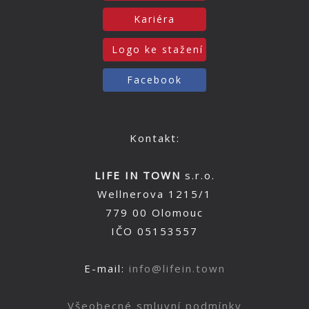
Kariéra
Logo ke stažení
Facebook
Kontakt:
LIFE IN TOWN
s.r.o.
Wellnerova 1215/1
779 00 Olomouc
IČO 05153557
E-mail:
info@lifein.town
Všeobecné smluvní podmínky