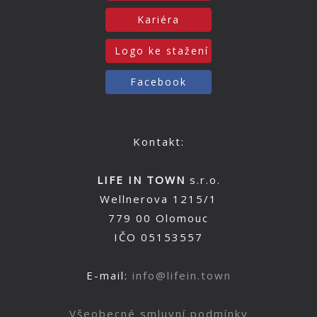
Kariéra
Logo ke stažení
Facebook
Kontakt:
LIFE IN TOWN
s.r.o.
Wellnerova 1215/1
779 00 Olomouc
IČO 05153557
E-mail:
info@lifein.town
Všeobecné smluvní podmínky