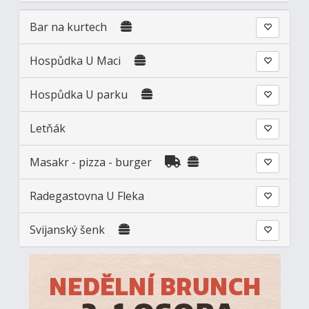
Bar na kurtech
Hospůdka U Maci
Hospůdka U parku
Letňák
Masakr - pizza - burger
Radegastovna U Fleka
Svijanský šenk