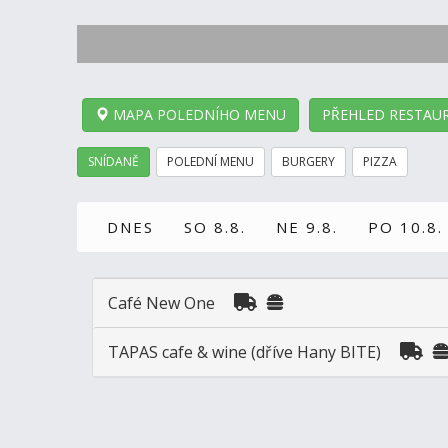
MAPA POLEDNÍHO MENU
PŘEHLED RESTAUR
SNÍDANĚ
POLEDNÍ MENU
BURGERY
PIZZA
DNES
SO 8.8.
NE 9.8.
PO 10.8.
Café New One
TAPAS cafe & wine (dříve Hany BITE)