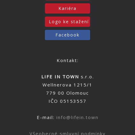
Kariéra
Logo ke stažení
Facebook
Kontakt:
LIFE IN TOWN
s.r.o.
Wellnerova 1215/1
779 00 Olomouc
IČO 05153557
E-mail:
info@lifein.town
Všeobecné smluvní podmínky