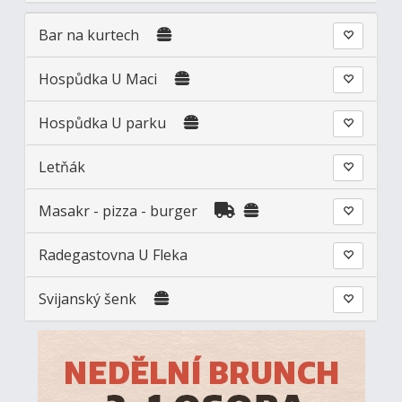
Bar na kurtech
Hospůdka U Maci
Hospůdka U parku
Letňák
Masakr - pizza - burger
Radegastovna U Fleka
Svijanský šenk