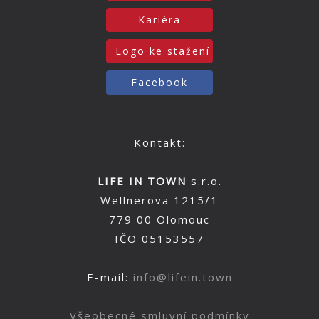
Kariéra
Logo ke stažení
Facebook
Kontakt:
LIFE IN TOWN
s.r.o.
Wellnerova 1215/1
779 00 Olomouc
IČO 05153557
E-mail:
info@lifein.town
Všeobecné smluvní podmínky