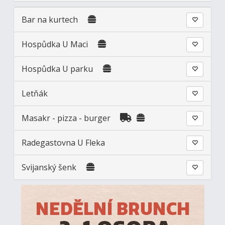
Bar na kurtech
Hospůdka U Maci
Hospůdka U parku
Letňák
Masakr - pizza - burger
Radegastovna U Fleka
Svijanský šenk