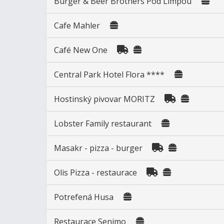
Burger & Beer Brothers Pod Limpou
Cafe Mahler
Café New One
Central Park Hotel Flora ****
Hostinský pivovar MORITZ
Lobster Family restaurant
Masakr - pizza - burger
Olis Pizza - restaurace
Potrefená Husa
Restaurace Senimo