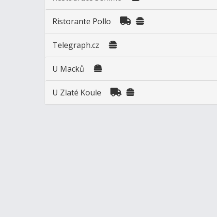
Ristorante Pollo
Telegraph.cz
U Macků
U Zlaté Koule