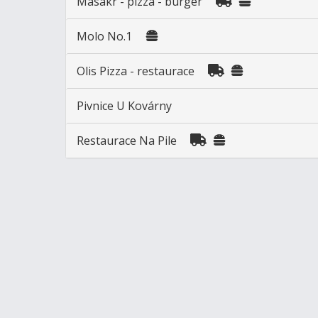
Masakr - pizza - burger
Molo No.1
Olis Pizza - restaurace
Pivnice U Kovárny
Restaurace Na Pile